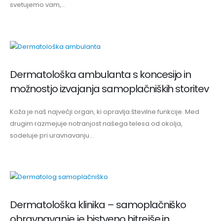
svetujemo vam,...
Dermatološka ambulanta s koncesijo in
možnostjo izvajanja samoplačniških storitev
Koža je naš največji organ, ki opravlja številne funkcije. Med
drugim razmejuje notranjost našega telesa od okolja,
sodeluje pri uravnavanju...
Uporabni podatki
O nas
Dermatološka klinika – samoplačniško
Kontakt
obravnavanje je bistveno hitrejše in