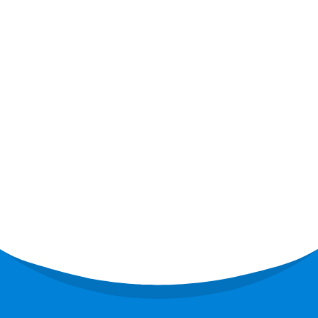
Vaše zdravje
Zavzemamo se za vašo dobrobit, za vaše
zdravje. Zaupajte nam, skupaj lahko rešimo
vaše težave.